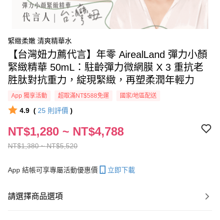
緊緻柔嫩 清爽精華水
【台灣妞力薦代言】年零 AirealLand 彈力小顏
緊緻精華 50mL：駐齡彈力微網膜 X 3 重抗老
胜肽對抗重力，綻現緊緻，再塑柔潤年輕力
App 獨享活動
超取滿NT$588免運
國家/地區配送
4.9
(
25
則評價
)
NT$1,280 ~ NT$4,788
NT$1,380 ~ NT$5,520
App 結帳可享專屬活動優惠價
立即下載
請選擇商品選項