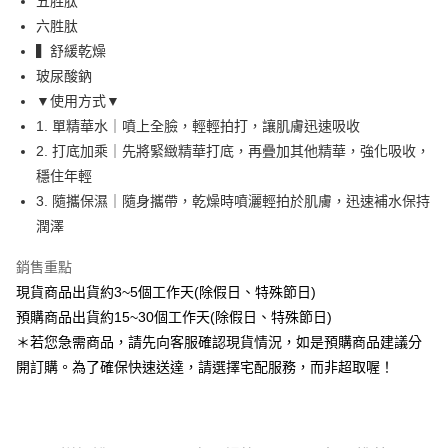
五胜肽
每筆NT$80，滿NT$888(含以上)免運費
六胜肽
▍舒緩乾燥
宅配
玻尿酸鈉
每筆NT$80，滿NT$888(含以上)免運費
▼使用方式▼
離島
1. 單精華水｜噴上全臉，輕輕拍打，讓肌膚迅速吸收
每筆NT$220
2. 打底加乘｜先將緊緻精華打底，再疊加其他精華，強化吸收，
穩住年輕
國家/地區配送
查看運費
3. 隨攜保濕｜隨身攜帶，乾燥時噴灑輕拍於肌膚，迅速補水保持
潤澤
銷售重點
現貨商品出貨約3~5個工作天(除假日、特殊節日)
預購商品出貨約15~30個工作天(除假日、特殊節日)
＊若您急需商品，請先向客服確認現貨情況，如是預購商品建議分
開訂購。為了確保快速送達，請選擇宅配服務，而非超取喔！