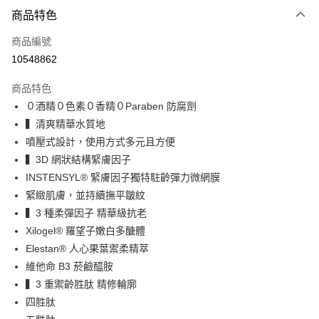
相關說明
少女足！體驗優惠中！
惠』
商品特色
【大哥付你分期使用說明】
『多入優惠』
ATM付款
1.本服務由台灣大哥大提供，台灣大哥大用戶可立即使用無須另外申請。
商品編號
2.付款方式選擇「大哥付你分期」，訂單成立後會自動跳轉到大哥付的交易
流程，驗證手機門號後，選擇欲分期的期數、繳款截止日，確認付款後即完
10548862
運送方式
成交易。
3.實際核准額度、可分期數及費用金額請依後續交易確認頁面所載為準。
全家取貨付款
商品特色
4.訂單成立30分鐘內，如未前往確認交易或遇審核未通過，訂單將自動取
０酒精０色素０香精０Paraben 防腐劑
每筆NT$80，滿NT$588(含以上)免運費
消。如遇「轉專審核」未通過狀況，表示未達大哥付你分期系統評分，恕無
法說明評估內容。
▍清爽精華水質地
付款後全家取貨
【繳款方式說明】
噴壓式設計，使用方式多元且方便
1.分期款項不併入電信帳單，「大哥付你分期」於每月結算日後寄送繳費提
每筆NT$80，滿NT$588(含以上)免運費
▍3D 網狀結構緊膚因子
醒簡訊。
2.透過簡訊連結打開帳單後，可選擇「超商條碼／台灣大直營門市／銀行轉
INSTENSYL® 緊膚因子獨特駐齡彈力微網膜
萊爾富取貨付款
帳／街口支付／iPASS MONEY」等通路繳費。
緊緻肌膚，並持續撫平皺紋
每筆NT$80，滿NT$888(含以上)免運費
【注意事項】
▍3 種柔彈因子 精華級抗老
付款後萊爾富取貨
1.本服務係由「台灣大哥大股份有限公司」（以下簡稱本公司）所提供，讓
Xilogel® 羅望子嫩白多醣體
用戶於交易時，得透過本服務購買商品或服務，並由商店將買賣／分期付款
每筆NT$80，滿NT$888(含以上)免運費
Elestan® 人心果葉禦柔精萃
買賣價金債權讓與本公司後，依約使用本公司帳單繳交帳款。
2.基於同意付款使用「大哥付你分期」之契約關係目的，商店將以您的個人
維他命 B3 菸鹼醯胺
7-11取貨付款
資料（包含姓名、電話或地址）提供予台灣大哥大進項蒐集、處理及利用，
▍3 重禦齡胜肽 精修輪廓
由本公司與您本人進行分期帳單所需資料之確認、核對及更正。
每筆NT$80，滿NT$888(含以上)免運費
3.完整用戶服務條款，請詳閱以下連結：
https://oppay.tw/userRule
四胜肽
付款後7-11取貨