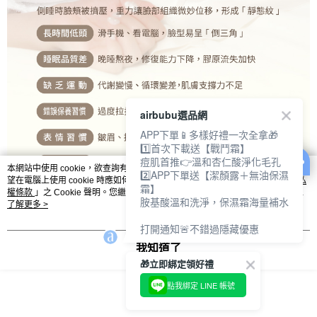
airbubu選品網
APP下單📱多樣好禮一次全拿🎁
1️⃣首次下載送【戰鬥霜】
痘肌首推👉溫和杏仁酸淨化毛孔
本網站中使用 cookie，欲查詢有關本網站使用 cookie 方式之詳情，及若您不希
2️⃣APP下單送【潔顏露＋無油保濕
望在電腦上使用 cookie 時應如何變更電腦的 cookie 設定，請參閱本網站「
隱私
霜】
權條款
」之 Cookie 聲明。您繼續使用本網站即表示您同意本公司得按本網站使
胺基酸溫和洗淨，保濕霜海量補水
用條款之 Cookie 聲明使用 cookie。
了解更多 >
打開通知🚨不錯過隱藏優惠
我知道了
🎁立即綁定領好禮
點我綁定 LINE 帳號