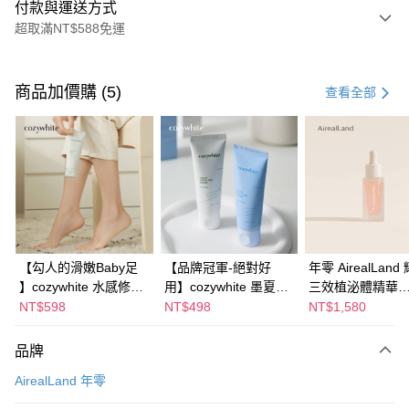
付款與運送方式
超取滿NT$588免運
付款方式
信用卡一次付款
商品加價購 (5)
查看全部
信用卡分期付款
3 期 0 利率 每期
NT$426
21家銀行
合作金庫商業銀行
第一商業銀行
超商取貨付款
華南商業銀行
彰化商業銀行
LINE Pay
上海商業儲蓄銀行
台北富邦商業銀行
國泰世華商業銀行
兆豐國際商業銀行
Apple Pay
臺灣中小企業銀行
台中商業銀行
【勾人的滑嫩Baby足
【品牌冠軍-絕對好
年零 AirealLand
匯豐（台灣）商業銀行
華泰商業銀行
】cozywhite 水感修護
用】cozywhite 墨夏千
三效植泌體精華
悠遊付
聯邦商業銀行
遠東國際商業銀行
嫩足霜 100mL【升級
金亮白護手霜 40mL：
30mL：全球獨家
NT$598
NT$498
NT$1,580
元大商業銀行
永豐商業銀行
Google Pay
版】：成分含量
高端保養級護手霜！美
植萃= 三效合一
玉山商業銀行
星展（台灣）商業銀行
double！只潤你腳不滑
白＆柔嫩一瓶到位，養
膚。養出肌膚的
品牌
台新國際商業銀行
中國信託商業銀行
全盈+PAY
你鞋的終極柔嫩代表，
出嫩白漫畫手也可以很
穩定膚況、改善
台灣樂天信用卡公司
AirealLand 年零
一抹即水馬上吸收，跟
清爽！高級清新香氣一
打造健康彈潤肌 
大哥付你分期
腳底死皮說分手，重拾
秒墜入愛上『多入優