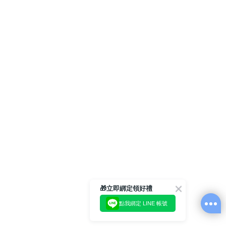
🎁立即綁定領好禮
點我綁定 LINE 帳號