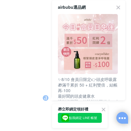
airbubu選品網
✨8/10 會員日限定👉頭皮呼吸露
🎁滿千累折 50 + 紅利雙倍，結帳
再-100
最好聞的頭皮健康水
讓髮根更緊，整體髮況更舒爽、有
支撐感
🎁立即綁定領好禮
🔥cozywhite 品牌慶》
任選兩件 95 折 / 三件以上 89 折/
點我綁定 LINE 帳號
六件以上87折