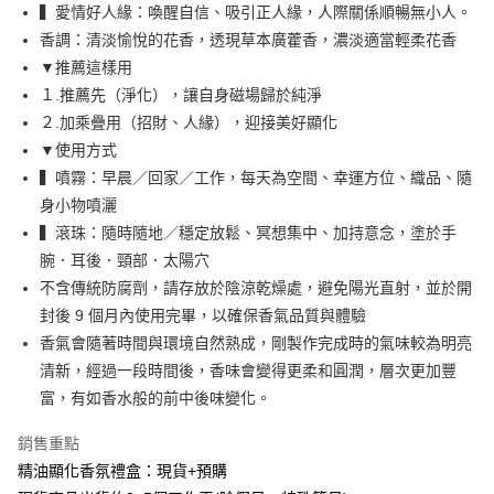
▍愛情好人緣：喚醒自信、吸引正人緣，人際關係順暢無小人。
台新國際商業銀行
中國信託商業銀行
全盈+PAY
台灣樂天信用卡公司
香調：清淡愉悅的花香，透現草本廣藿香，濃淡適當輕柔花香
大哥付你分期
▼推薦這樣用
相關說明
１.推薦先（淨化），讓自身磁場歸於純淨
【大哥付你分期使用說明】
ATM付款
２.加乘疊用（招財、人緣），迎接美好顯化
1.本服務由台灣大哥大提供，台灣大哥大用戶可立即使用無須另外申請。
2.付款方式選擇「大哥付你分期」，訂單成立後會自動跳轉到大哥付的交易
▼使用方式
流程，驗證手機門號後，選擇欲分期的期數、繳款截止日，確認付款後即完
運送方式
▍噴霧：早晨／回家／工作，每天為空間、幸運方位、織品、隨
成交易。
身小物噴灑
3.實際核准額度、可分期數及費用金額請依後續交易確認頁面所載為準。
全家取貨付款
4.訂單成立30分鐘內，如未前往確認交易或遇審核未通過，訂單將自動取
▍滾珠：隨時隨地／穩定放鬆、冥想集中、加持意念，塗於手
每筆NT$80，滿NT$588(含以上)免運費
消。如遇「轉專審核」未通過狀況，表示未達大哥付你分期系統評分，恕無
腕．耳後．頸部．太陽穴
法說明評估內容。
付款後全家取貨
【繳款方式說明】
不含傳統防腐劑，請存放於陰涼乾燥處，避免陽光直射，並於開
1.分期款項不併入電信帳單，「大哥付你分期」於每月結算日後寄送繳費提
每筆NT$80，滿NT$588(含以上)免運費
封後 9 個月內使用完畢，以確保香氣品質與體驗
醒簡訊。
香氣會隨著時間與環境自然熟成，剛製作完成時的氣味較為明亮
2.透過簡訊連結打開帳單後，可選擇「超商條碼／台灣大直營門市／銀行轉
萊爾富取貨付款
帳／街口支付／iPASS MONEY」等通路繳費。
清新，經過一段時間後，香味會變得更柔和圓潤，層次更加豐
每筆NT$80，滿NT$888(含以上)免運費
富，有如香水般的前中後味變化。
【注意事項】
付款後萊爾富取貨
1.本服務係由「台灣大哥大股份有限公司」（以下簡稱本公司）所提供，讓
銷售重點
用戶於交易時，得透過本服務購買商品或服務，並由商店將買賣／分期付款
每筆NT$80，滿NT$888(含以上)免運費
買賣價金債權讓與本公司後，依約使用本公司帳單繳交帳款。
精油顯化香氛禮盒：現貨+預購
2.基於同意付款使用「大哥付你分期」之契約關係目的，商店將以您的個人