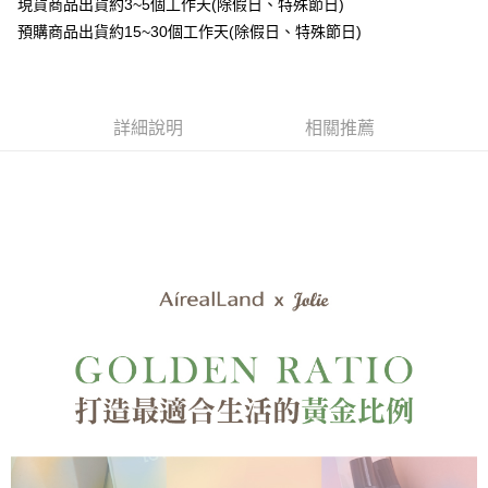
7-11取貨付款
現貨商品出貨約3~5個工作天(除假日、特殊節日)
資料（包含姓名、電話或地址）提供予台灣大哥大進項蒐集、處理及利用，
由本公司與您本人進行分期帳單所需資料之確認、核對及更正。
每筆NT$80，滿NT$888(含以上)免運費
預購商品出貨約15~30個工作天(除假日、特殊節日)
3.完整用戶服務條款，請詳閱以下連結：
https://oppay.tw/userRule
付款後7-11取貨
每筆NT$80，滿NT$888(含以上)免運費
詳細說明
相關推薦
宅配
每筆NT$80，滿NT$888(含以上)免運費
離島
每筆NT$220
國家/地區配送
查看運費