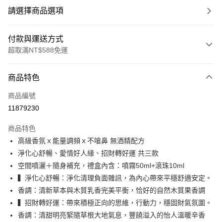
請選擇商品選項
付款與運送方式
超取滿NT$588免運
付款方式
商品特色
信用卡一次付款
商品編號
信用卡分期付款
11879230
3 期 0 利率 每期
NT$360
21家銀行
商品特色
合作金庫商業銀行
第一商業銀行
超商取貨付款
高級香氛ｘ能量調頻ｘ不嗆鼻 無酒精配方
華南商業銀行
彰化商業銀行
淨化心舒暢、愛情好人緣、招財轉好運 共三款
LINE Pay
上海商業儲蓄銀行
台北富邦商業銀行
國泰世華商業銀行
兆豐國際商業銀行
空間噴灑＋隨身補充，禮盒內含：噴霧50ml+滾珠10ml
Apple Pay
臺灣中小企業銀行
台中商業銀行
▍淨化心舒暢：淨化清理負面雜訊，為內心帶來平穩舒適安定。
匯豐（台灣）商業銀行
華泰商業銀行
香調：清新草本與木質乳香完美平衡，恰好的自然木質果香調
悠遊付
聯邦商業銀行
遠東國際商業銀行
▍招財轉好運：帶來積極正向的思維，行動力，穩固財氣氛圍。
元大商業銀行
永豐商業銀行
Google Pay
香調：清甜明亮緊隨草根大地氣息，豐饒溢入的怡人溫暖辛香
玉山商業銀行
星展（台灣）商業銀行