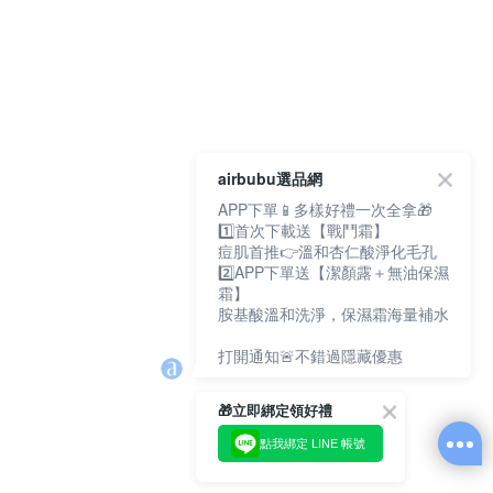
airbubu選品網
APP下單📱多樣好禮一次全拿🎁
1️⃣首次下載送【戰鬥霜】
痘肌首推👉溫和杏仁酸淨化毛孔
2️⃣APP下單送【潔顏露＋無油保濕
霜】
胺基酸溫和洗淨，保濕霜海量補水
打開通知🚨不錯過隱藏優惠
🎁立即綁定領好禮
點我綁定 LINE 帳號