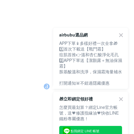
airbubu選品網
APP下單📱多樣好禮一次全拿🎁
1️⃣首次下載送【戰鬥霜】
痘肌首推👉溫和杏仁酸淨化毛孔
2️⃣APP下單送【潔顏露＋無油保濕
霜】
胺基酸溫和洗淨，保濕霜海量補水
打開通知🚨不錯過隱藏優惠
🎁立即綁定領好禮
怎麼買最划算？綁定Line官方帳
號，送💗修護指緣油💗快收LINE
鐵粉專屬優惠！
點我綁定 LINE 帳號