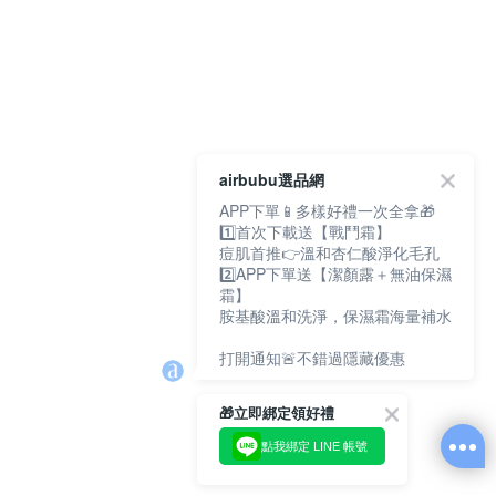
airbubu選品網
APP下單📱多樣好禮一次全拿🎁
1️⃣首次下載送【戰鬥霜】
痘肌首推👉溫和杏仁酸淨化毛孔
2️⃣APP下單送【潔顏露＋無油保濕
霜】
胺基酸溫和洗淨，保濕霜海量補水
打開通知🚨不錯過隱藏優惠
🎁立即綁定領好禮
點我綁定 LINE 帳號