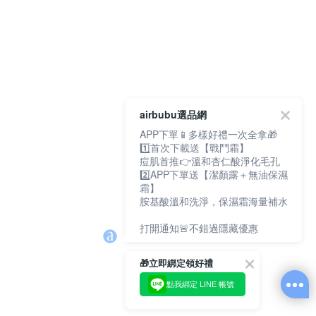
airbubu選品網
APP下單📱多樣好禮一次全拿🎁
1️⃣首次下載送【戰鬥霜】
痘肌首推👉溫和杏仁酸淨化毛孔
2️⃣APP下單送【潔顏露＋無油保濕
霜】
胺基酸溫和洗淨，保濕霜海量補水
打開通知🚨不錯過隱藏優惠
🎁立即綁定領好禮
點我綁定 LINE 帳號