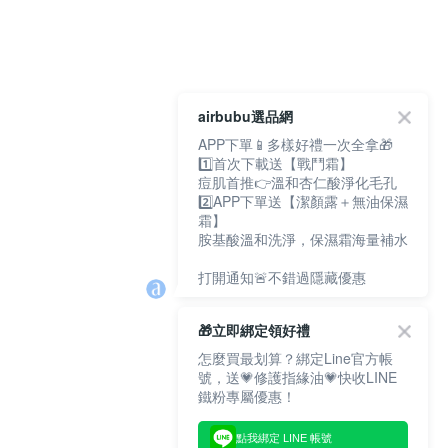
airbubu選品網
APP下單📱多樣好禮一次全拿🎁
1️⃣首次下載送【戰鬥霜】
痘肌首推👉溫和杏仁酸淨化毛孔
2️⃣APP下單送【潔顏露＋無油保濕
霜】
胺基酸溫和洗淨，保濕霜海量補水
打開通知🚨不錯過隱藏優惠
🎁立即綁定領好禮
怎麼買最划算？綁定Line官方帳
號，送💗修護指緣油💗快收LINE
鐵粉專屬優惠！
點我綁定 LINE 帳號