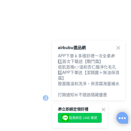
airbubu選品網
APP下單📱多樣好禮一次全拿🎁
1️⃣首次下載送【戰鬥霜】
痘肌首推👉溫和杏仁酸淨化毛孔
2️⃣APP下單送【潔顏露＋無油保濕
霜】
胺基酸溫和洗淨，保濕霜海量補水
打開通知🚨不錯過隱藏優惠
🎁立即綁定領好禮
點我綁定 LINE 帳號