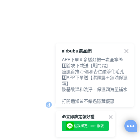
airbubu選品網
APP下單📱多樣好禮一次全拿🎁
1️⃣首次下載送【戰鬥霜】
痘肌首推👉溫和杏仁酸淨化毛孔
2️⃣APP下單送【潔顏露＋無油保濕
霜】
胺基酸溫和洗淨，保濕霜海量補水
打開通知🚨不錯過隱藏優惠
🎁立即綁定領好禮
點我綁定 LINE 帳號