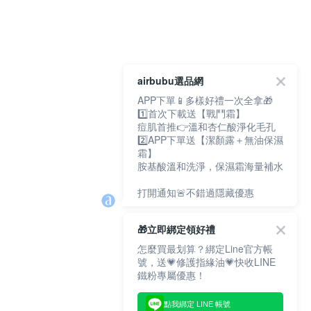
airbubu選品網
APP下單📱多樣好禮一次全拿🎁
1️⃣首次下載送【戰鬥霜】
痘肌首推👉溫和杏仁酸淨化毛孔
2️⃣APP下單送【潔顏露＋無油保濕
霜】
胺基酸溫和洗淨，保濕霜海量補水
打開通知🚨不錯過隱藏優惠
🎁立即綁定領好禮
怎麼買最划算？綁定Line官方帳
號，送💗修護指緣油💗快收LINE
鐵粉專屬優惠！
點我綁定 LINE 帳號