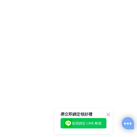
🎁立即綁定領好禮
點我綁定 LINE 帳號