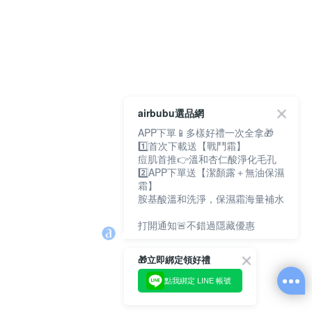
airbubu選品網
APP下單📱多樣好禮一次全拿🎁
1️⃣首次下載送【戰鬥霜】
痘肌首推👉溫和杏仁酸淨化毛孔
2️⃣APP下單送【潔顏露＋無油保濕
霜】
胺基酸溫和洗淨，保濕霜海量補水
打開通知🚨不錯過隱藏優惠
🎁立即綁定領好禮
點我綁定 LINE 帳號