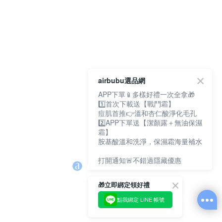
airbubu選品網
APP下單📱多樣好禮一次全拿🎁
1️⃣首次下載送【戰鬥霜】
痘肌首推👉溫和杏仁酸淨化毛孔
2️⃣APP下單送【潔顏露＋無油保濕
霜】
胺基酸溫和洗淨，保濕霜海量補水
打開通知🚨不錯過隱藏優惠
🎁立即綁定領好禮
點我綁定 LINE 帳號