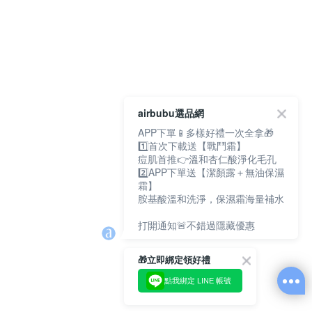
airbubu選品網
APP下單📱多樣好禮一次全拿🎁
1️⃣首次下載送【戰鬥霜】
痘肌首推👉溫和杏仁酸淨化毛孔
2️⃣APP下單送【潔顏露＋無油保濕
霜】
胺基酸溫和洗淨，保濕霜海量補水
打開通知🚨不錯過隱藏優惠
🎁立即綁定領好禮
點我綁定 LINE 帳號