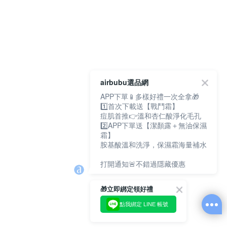
airbubu選品網
APP下單📱多樣好禮一次全拿🎁
1️⃣首次下載送【戰鬥霜】
痘肌首推👉溫和杏仁酸淨化毛孔
2️⃣APP下單送【潔顏露＋無油保濕
霜】
胺基酸溫和洗淨，保濕霜海量補水
打開通知🚨不錯過隱藏優惠
🎁立即綁定領好禮
點我綁定 LINE 帳號