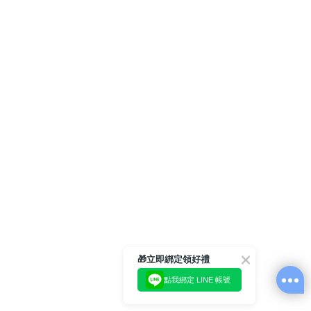
🎁立即綁定領好禮
點我綁定 LINE 帳號