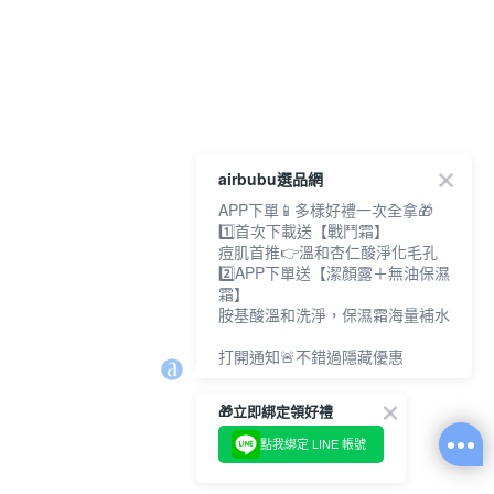
airbubu選品網
APP下單📱多樣好禮一次全拿🎁
1️⃣首次下載送【戰鬥霜】
痘肌首推👉溫和杏仁酸淨化毛孔
2️⃣APP下單送【潔顏露＋無油保濕
霜】
胺基酸溫和洗淨，保濕霜海量補水
打開通知🚨不錯過隱藏優惠
🎁立即綁定領好禮
點我綁定 LINE 帳號