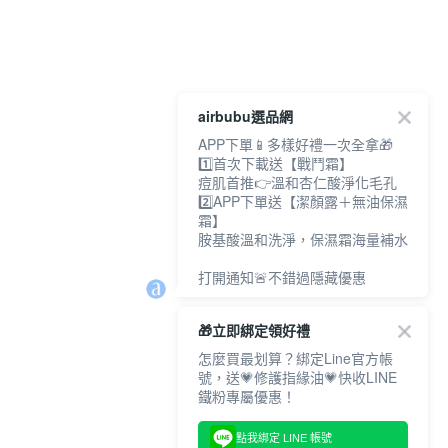
airbubu選品網
APP下單📱多樣好禮一次全拿🎁
1️⃣首次下載送【戰鬥霜】
痘肌首推👉溫和杏仁酸淨化毛孔
2️⃣APP下單送【潔顏露＋無油保濕
霜】
胺基酸溫和洗淨，保濕霜海量補水
打開通知🚨不錯過隱藏優惠
🎁立即綁定領好禮
怎麼買最划算？綁定Line官方帳
號，送💗修護指緣油💗快收LINE
鐵粉專屬優惠！
點我綁定 LINE 帳號