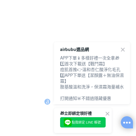
airbubu選品網
APP下單📱多樣好禮一次全拿🎁
1️⃣首次下載送【戰鬥霜】
痘肌首推👉溫和杏仁酸淨化毛孔
2️⃣APP下單送【潔顏露＋無油保濕
霜】
胺基酸溫和洗淨，保濕霜海量補水
打開通知🚨不錯過隱藏優惠
🎁立即綁定領好禮
點我綁定 LINE 帳號