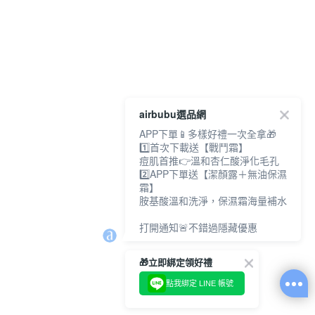
airbubu選品網
APP下單📱多樣好禮一次全拿🎁
1️⃣首次下載送【戰鬥霜】
痘肌首推👉溫和杏仁酸淨化毛孔
2️⃣APP下單送【潔顏露＋無油保濕
霜】
胺基酸溫和洗淨，保濕霜海量補水
打開通知🚨不錯過隱藏優惠
🎁立即綁定領好禮
點我綁定 LINE 帳號