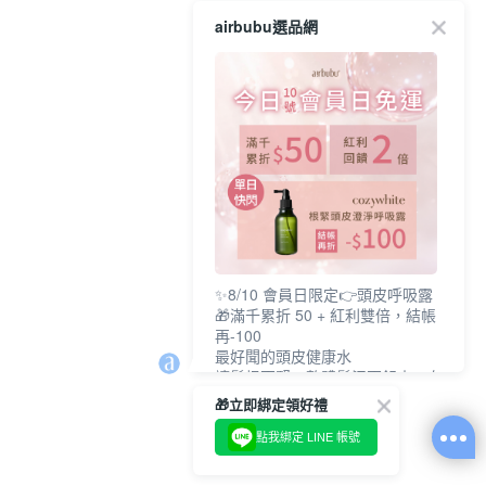
airbubu選品網
✨8/10 會員日限定👉頭皮呼吸露
🎁滿千累折 50 + 紅利雙倍，結帳
再-100
最好聞的頭皮健康水
讓髮根更緊，整體髮況更舒爽、有
支撐感
🎁立即綁定領好禮
🔥cozywhite 品牌慶》
任選兩件 95 折 / 三件以上 89 折/
點我綁定 LINE 帳號
六件以上87折