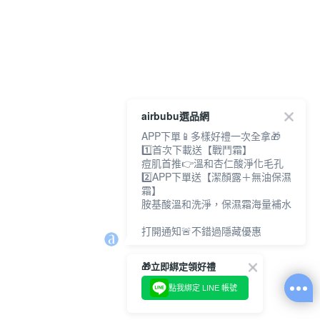
airbubu選品網
APP下單📱多樣好禮一次全拿🎁
1️⃣首次下載送【戰鬥霜】
痘肌首推👉溫和杏仁酸淨化毛孔
2️⃣APP下單送【潔顏露＋無油保濕
霜】
胺基酸溫和洗淨，保濕霜海量補水
打開通知🚨不錯過隱藏優惠
🎁立即綁定領好禮
點我綁定 LINE 帳號