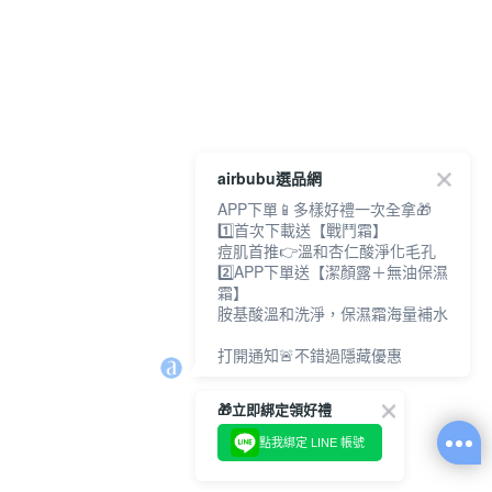
airbubu選品網
APP下單📱多樣好禮一次全拿🎁
1️⃣首次下載送【戰鬥霜】
痘肌首推👉溫和杏仁酸淨化毛孔
2️⃣APP下單送【潔顏露＋無油保濕
霜】
胺基酸溫和洗淨，保濕霜海量補水
打開通知🚨不錯過隱藏優惠
🎁立即綁定領好禮
點我綁定 LINE 帳號