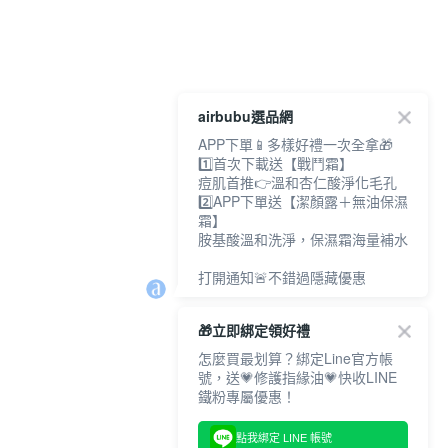
airbubu選品網
APP下單📱多樣好禮一次全拿🎁
1️⃣首次下載送【戰鬥霜】
痘肌首推👉溫和杏仁酸淨化毛孔
2️⃣APP下單送【潔顏露＋無油保濕
霜】
胺基酸溫和洗淨，保濕霜海量補水
打開通知🚨不錯過隱藏優惠
🎁立即綁定領好禮
怎麼買最划算？綁定Line官方帳
號，送💗修護指緣油💗快收LINE
鐵粉專屬優惠！
點我綁定 LINE 帳號