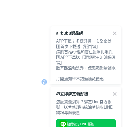
airbubu選品網
APP下單📱多樣好禮一次全拿🎁
1️⃣首次下載送【戰鬥霜】
痘肌首推👉溫和杏仁酸淨化毛孔
2️⃣APP下單送【潔顏露＋無油保濕
霜】
胺基酸溫和洗淨，保濕霜海量補水
打開通知🚨不錯過隱藏優惠
🎁立即綁定領好禮
怎麼買最划算？綁定Line官方帳
號，送💗修護指緣油💗快收LINE
鐵粉專屬優惠！
點我綁定 LINE 帳號