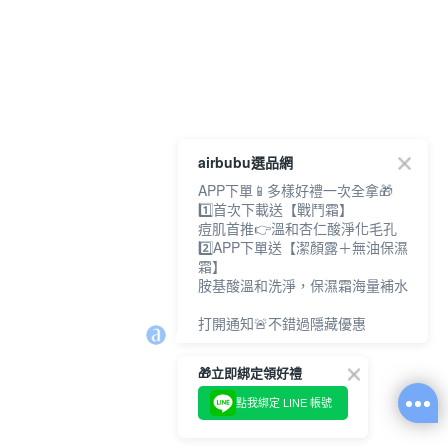
airbubu選品網
APP下單📱多樣好禮一次全拿🎁
1️⃣首次下載送【戰鬥霜】
痘肌首推👉溫和杏仁酸淨化毛孔
2️⃣APP下單送【潔顏露＋無油保濕
霜】
胺基酸溫和洗淨，保濕霜海量補水
打開通知🚨不錯過隱藏優惠
🎁立即綁定領好禮
點我綁定 LINE 帳號