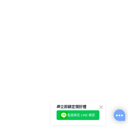
🎁立即綁定領好禮
點我綁定 LINE 帳號