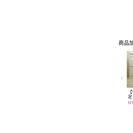
商品加
【
足 
感
NT
1
版
d
不
嫩
馬