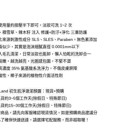
庫商業銀行
第一商業銀行
付款
業銀行
彰化商業銀行
業儲蓄銀行
台北富邦商業銀行
華商業銀行
兆豐國際商業銀行
使用量約按壓半下即可，淡妝可洗 1~2 次
小企業銀行
台中商業銀行
、積雪草、辣木籽 注入 修護+防汙+淨化 三重防護
台灣）商業銀行
華泰商業銀行
來源刺激性成分 SLS、SLES、Paraben，無色素添加
業銀行
遠東國際商業銀行
看似少，其實是泡沫細膩直徑 0.0001mm以下
業銀行
永豐商業銀行
y
入毛孔清潔，日常淡妝也能卸，懶人怕乾的洗卸合一
業銀行
星展（台灣）商業銀行
際商業銀行
中國信託商業銀行
臉嫩，越洗越亮，光圈感包圍，不緊不澀
天信用卡公司
高濃度 35% 氨基酸系洗淨力，不傷皮膚屏障
分期
酸性，椰子來源的植物性介面活性劑
你分期使用說明】
由台灣大哥大提供，台灣大哥大用戶可立即使用無須另外申請。
alLand 初生肌淨澈潔顏露：現貨+預購
式選擇「大哥付你分期」，訂單成立後會自動跳轉到大哥付的交易
貨約3~5個工作天(除假日、特殊節日)
證手機門號後，選擇欲分期的期數、繳款截止日，確認付款後即
。
貨約15~30個工作天(除假日、特殊節日)
准額度、可分期數及費用金額請依後續交易確認頁面所載為準。
需商品，請先向客服確認現貨情況，如是預購商品建議分
立30分鐘內，如未前往確認交易或遇審核未通過，訂單將自動取
付款
為了確保快速送達，請選擇宅配服務，而非超取喔！
「轉專審核」未通過狀況，表示未達大哥付你分期系統評分，恕
0，滿NT$588(含以上)免運費
評估內容。