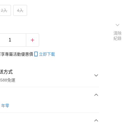
2入
4入
清除
紀錄
帳可享專屬活動優惠價
立即下載
送方式
588免運
次付款
nd 年零
期付款
0 利率 每期
NT$293
21家銀行