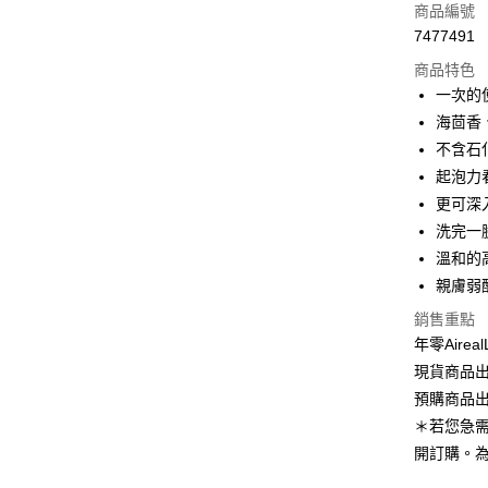
商品編號
合作金
超商取貨
7477491
華南商
LINE Pay
上海商
商品特色
國泰世
一次的
Apple Pay
臺灣中
海茴香
匯豐（
悠遊付
不含石化
聯邦商
起泡力
元大商
Google Pa
更可深
玉山商
台新國
全盈+PAY
洗完一
台灣樂
溫和的
大哥付你
親膚弱
相關說明
【大哥付
銷售重點
ATM付款
1.本服務
年零Aire
2.付款方
現貨商品出
流程，驗
完成交易
預購商品出
運送方式
3.實際核
＊若您急
4.訂單成
全家取貨
開訂購。
消。如遇
每筆NT$8
無法說明