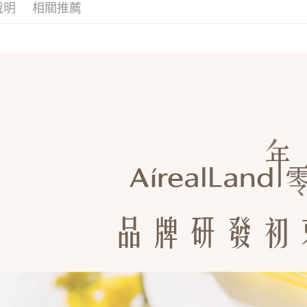
皮說分手，重拾
上『多入優惠』
說明
相關推薦
女足！體驗優惠
國家/地區
！ 『多入優惠』