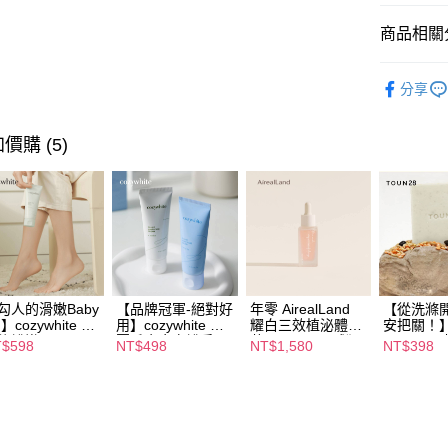
【繳款方
付款後全
1.分期款
商品相關分
醒簡訊。
每筆NT$8
2.透過簡
AirealLa
帳／街口支
萊爾富取
分享
人氣商品
【注意事
每筆NT$8
1.本服務
∣美容保
價購 (5)
用戶於交
付款後萊
款買賣價
🏆回購率
每筆NT$8
2.基於同
資料（包
▍台灣妞 
7-11取貨
用，由本
∣美容保
3.完整用
每筆NT$8
🏆回購率
付款後7-1
∣美容保
每筆NT$8
勾人的滑嫩Baby
【品牌冠軍-絕對好
年零 AirealLand
【從洗滌
】cozywhite 水
用】cozywhite 墨
耀白三效植泌體精
安把關！
全站商品
修護嫩足霜
夏千金亮白護手霜
華 30mL：全球獨
TOUN28
宅配
$598
NT$498
NT$1,580
NT$398
00mL【升級
40mL：高端保養
家專利×植萃= 三
有機農洗
∣美容保
每筆NT$8
】：成分含量
級護手霜！美白＆
效合一精準養膚。
國聖水高
ouble！只潤你腳
柔嫩一瓶到位，養
養出肌膚的白透，
牌！不只
滑你鞋的終極柔
出嫩白漫畫手也可
穩定膚況、改善暗
淨，無殘
離島
代表，一抹即水
以很清爽！高級清
沉，打造健康彈潤
吃進肚，
每筆NT$2
上吸收，跟腳底
新香氣一秒墜入愛
肌 ！
菜清潔劑