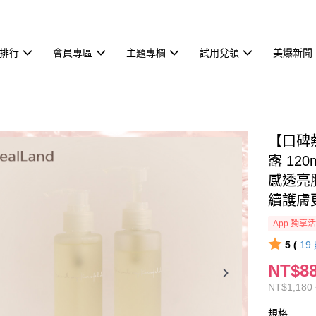
排行
會員專區
主題專欄
試用兌領
美爆新聞
【口碑熱
露 12
感透亮
續護膚
App 獨享
5 (
19
NT$88
NT$1,180 
規格