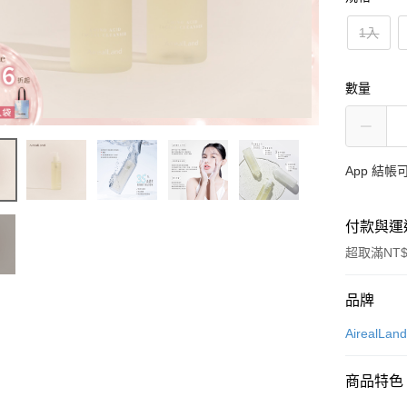
1入
數量
App 結
付款與運
超取滿NT$
付款方式
品牌
信用卡一
AirealLa
信用卡分
商品特色
3 期 