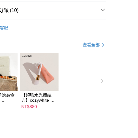
式說明】
家取貨
項不併入電信帳單，「大哥付你分期」於每月結算日後寄送繳費提
類 (10)
0，滿NT$588(含以上)免運費
訊連結打開帳單後，可選擇「超商條碼／台灣大直營門市／銀行轉
nd 年零
付／iPASS MONEY」等通路繳費。
貨付款
客服
推薦
項】
0，滿NT$888(含以上)免運費
係由「台灣大哥大股份有限公司」（以下簡稱本公司）所提供，讓
養∣
卸妝清潔
查看全部
易時，得透過本服務購買商品或服務，並由商店將買賣／分期付
爾富取貨
金債權讓與本公司後，依約使用本公司帳單繳交帳款。
最高排行榜
保養選品Top
0，滿NT$888(含以上)免運費
意付款使用「大哥付你分期」之契約關係目的，商店將以您的個人
含姓名、電話或地址）提供予台灣大哥大進項蒐集、處理及利
推薦好物
付款
公司與您本人進行分期帳單所需資料之確認、核對及更正。
養∣
保養全品
戶服務條款，請詳閱以下連結：
https://oppay.tw/userRule
0，滿NT$888(含以上)免運費
最高排行榜
清潔選品Top
1取貨
養∣
換季保養
0，滿NT$888(含以上)免運費
開始為食
【超強水光續航
】
力】cozywhite 水
 韓國純淨
激光修護膠原蛋白
NT$880
碗皂：韓
面膜 70mL：韓國
養∣
抗老保養
0，滿NT$888(含以上)免運費
質感品
最新保養火熱話
洗得乾
題！打破傳統面膜
留物不怕
框架，告別疲憊暗
也能當蔬
沉，撕出細緻「奶
20
油肌」！『多入優