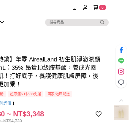
0
銷】年零 AirealLand 初生肌淨澈潔顏
0mL：35% 昂貴頂級胺基酸，養成光圈
肌！打好底子，養護健康肌膚屏障，後
更加乘！
活動
超取滿NT$588免運
國家/地區配送
則評價
)
0 ~ NT$3,348
~ NT$4,720