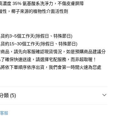
家取貨
項不併入電信帳單，「大哥付你分期」於每月結算日後寄送繳費提
高濃度 35% 氨基酸系洗淨力，不傷皮膚屏障
0，滿NT$588(含以上)免運費
酸性，椰子來源的植物性介面活性劑
訊連結打開帳單後，可選擇「超商條碼／台灣大直營門市／銀行轉
付／iPASS MONEY」等通路繳費。
貨付款
項】
0，滿NT$888(含以上)免運費
貨約3~5個工作天(除假日、特殊節日)
係由「台灣大哥大股份有限公司」（以下簡稱本公司）所提供，讓
易時，得透過本服務購買商品或服務，並由商店將買賣／分期付
爾富取貨
貨約15~30個工作天(除假日、特殊節日)
金債權讓與本公司後，依約使用本公司帳單繳交帳款。
0，滿NT$888(含以上)免運費
需商品，請先向客服確認現貨情況，如是預購商品建議分
意付款使用「大哥付你分期」之契約關係目的，商店將以您的個人
含姓名、電話或地址）提供予台灣大哥大進項蒐集、處理及利
為了確保快速送達，請選擇宅配服務，而非超取喔！
付款
公司與您本人進行分期帳單所需資料之確認、核對及更正。
品將依下單順序依序出貨，我們會第一時間火速為您處
戶服務條款，請詳閱以下連結：
https://oppay.tw/userRule
0，滿NT$888(含以上)免運費
1取貨
0，滿NT$888(含以上)免運費
類 (5)
nd 年零
0，滿NT$888(含以上)免運費
客服
獨家 激省組合
20
門-超值組合區
NT$1000-2200