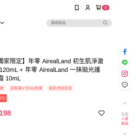
0
家限定】年零 AirealLand 初生肌淨澈
20mL + 年零 AirealLand 一抹拋光護
 10mL
活動
超取滿NT$588免運
國家/地區配送
2元
198
先逛
人氣
商品