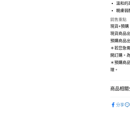
付款後全
1.分期款
溫和的
醒簡訊。
每筆NT$8
親膚弱
2.透過簡
帳／街口支
銷售重點
萊爾富取
現貨+預購
【注意事
每筆NT$8
現貨商品出
1.本服務
用戶於交
付款後萊
預購商品出
款買賣價
每筆NT$8
＊若您急
2.基於同
資料（包
開訂購。
7-11取貨
用，由本
＊預購商
3.完整用
每筆NT$8
理。
付款後7-1
每筆NT$8
商品相關分
宅配
AirealLa
每筆NT$8
分享
💙APP
離島
全站商品
每筆NT$2
▊送禮&入