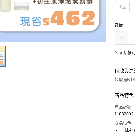
1組
數量
App 結
付款與運
超取滿NT$
付款方式
商品特色
信用卡一
商品編號
11832002
信用卡分
商品特色
3 期 
一抹拋