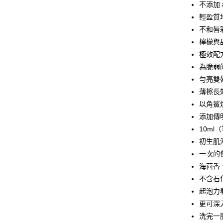
合作金
不添加 
超商取貨
華南商
輕盈質
LINE Pay
上海商
不和唇
國泰世
檸檬與
Apple Pay
臺灣中
極效配
匯豐（
悠遊付
聯邦商
為脆弱
元大商
Google Pa
勻亮雙
玉山商
薄擦長
台新國
全盈+PAY
以角鯊
台灣樂
大哥付你
添加傳
相關說明
10ml
【大哥付
初生肌
ATM付款
1.本服務
一次的
2.付款方
流程，驗
海茴香
完成交易
運送方式
不含石化
3.實際核
起泡力
4.訂單成
全家取貨
消。如遇
更可深
每筆NT$8
無法說明
洗完一
【繳款方