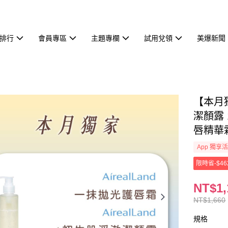
排行
會員專區
主題專欄
試用兌領
美爆新聞
【本月獨
潔顏露 1
唇精華霜
App 獨享
限時省-$46
NT$1,
NT$1,660
規格