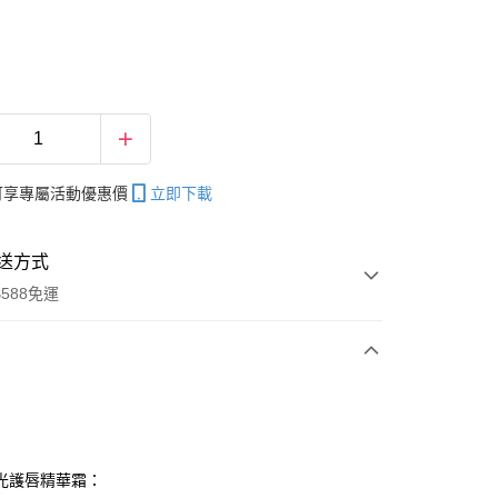
帳可享專屬活動優惠價
立即下載
送方式
588免運
次付款
期付款
0 利率 每期
NT$399
21家銀行
光護唇精華霜：