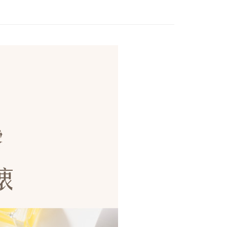
配送
查看運費
hite品牌慶】全館爆折6折起｜滿額豪送$88