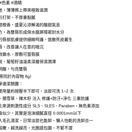
庫商業銀行
第一商業銀行
#色素 #酒精
付款
業銀行
彰化商業銀行
地，薄薄擦上帶來極致滋潤
業儲蓄銀行
台北富邦商業銀行
彩打架，不厚重黏膩
華商業銀行
兆豐國際商業銀行
甜橙香，盛夏沁涼解渴的酸甜氣息
小企業銀行
台中商業銀行
方，為雙唇形成保水膜屏障密封水分
台灣）商業銀行
華泰商業銀行
業銀行
遠東國際商業銀行
的唇部肌膚提供細緻呵護，退散死皮叢生
業銀行
永豐商業銀行
y
唇，改善讓人在意的暗沉
業銀行
星展（台灣）商業銀行
效鎖水，厚敷可當唇膜
際商業銀行
中國信託商業銀行
烷、葡萄籽油溫柔深層保濕潤澤
天信用卡公司
分期
明酸，勻亮雙唇
（等同於內容物 8g）
你分期使用說明】
淨澈潔顏露：
由台灣大哥大提供，台灣大哥大用戶可立即使用無須另外申請。
使用量約按壓半下即可，淡妝可洗 1~2 次
式選擇「大哥付你分期」，訂單成立後會自動跳轉到大哥付的交易
證手機門號後，選擇欲分期的期數、繳款截止日，確認付款後即
、積雪草、辣木籽 注入 修護+防汙+淨化 三重防護
。
來源刺激性成分 SLS、SLES、Paraben，無色素添加
准額度、可分期數及費用金額請依後續交易確認頁面所載為準。
看似少，其實是泡沫細膩直徑 0.0001mm以下
立30分鐘內，如未前往確認交易或遇審核未通過，訂單將自動取
付款
「轉專審核」未通過狀況，表示未達大哥付你分期系統評分，恕
入毛孔清潔，日常淡妝也能卸，懶人怕乾的洗卸合一
0，滿NT$588(含以上)免運費
評估內容。
臉嫩，越洗越亮，光圈感包圍，不緊不澀
式說明】