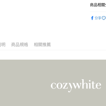
宅配
商品相關分
每筆NT$8
cozywhite
離島
分享
💰會員紅
每筆NT$2
全站商品
國家/地區
說明
商品規格
相關推薦