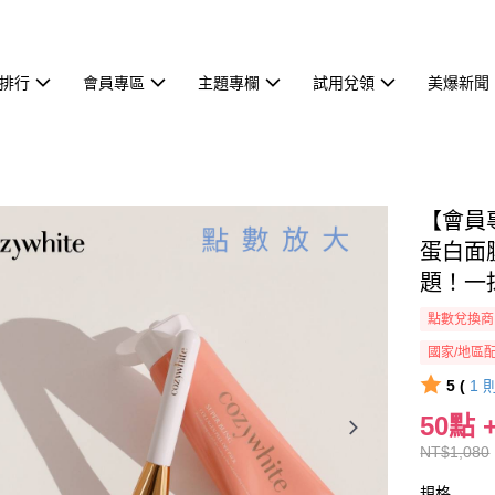
排行
會員專區
主題專欄
試用兌領
美爆新聞
【會員專
蛋白面
題！一
點數兌換商
國家/地區
5 (
1
50點 +
NT$1,080
規格