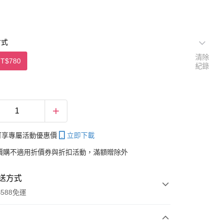
方式
清除
T$780
紀錄
帳可享專屬活動優惠價
立即下載
價購不適用折價券與折扣活動，滿額贈除外
送方式
588免運