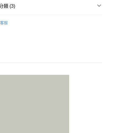
類 (3)
0，滿NT$888(含以上)免運費
客服
利點數 超值兌換
20
配送
查看運費