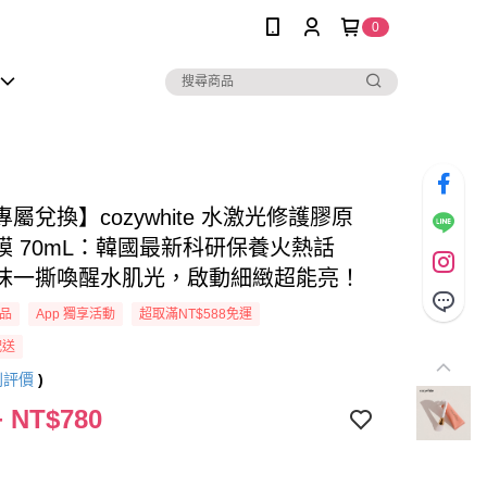
0
屬兌換】cozywhite 水激光修護膠原
膜 70mL：韓國最新科研保養火熱話
抹一撕喚醒水肌光，啟動細緻超能亮！
品
App 獨享活動
超取滿NT$588免運
配送
則評價
)
 NT$780