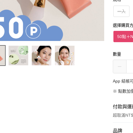
一入
選擇購買
50點
＋
N
數量
App 結
※
點數加
付款與運
超取滿NT$
付款方式
品牌