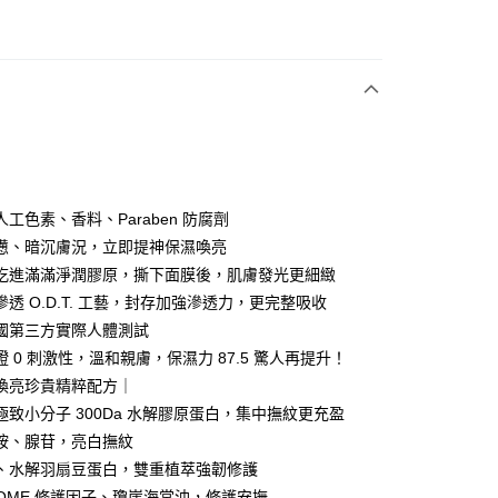
次付款
期付款
0 利率 每期
NT$266
21家銀行
庫商業銀行
第一商業銀行
付款
業銀行
彰化商業銀行
業儲蓄銀行
台北富邦商業銀行
華商業銀行
兆豐國際商業銀行
工色素、香料、Paraben 防腐劑
小企業銀行
台中商業銀行
憊、暗沉膚況，立即提神保濕喚亮
台灣）商業銀行
華泰商業銀行
吃進滿滿淨潤膠原，撕下面膜後，肌膚發光更細緻
業銀行
遠東國際商業銀行
透 O.D.T. 工藝，封存加強滲透力，更完整吸收
業銀行
永豐商業銀行
y
國第三方實際人體測試
業銀行
星展（台灣）商業銀行
際商業銀行
中國信託商業銀行
 0 刺激性，溫和親膚，保濕力 87.5 驚人再提升！
天信用卡公司
喚亮珍貴精粹配方｜
分期
極致小分子 300Da 水解膠原蛋白，集中撫紋更充盈
胺、腺苷，亮白撫紋
你分期使用說明】
由台灣大哥大提供，台灣大哥大用戶可立即使用無須另外申請。
、水解羽扇豆蛋白，雙重植萃強韌修護
式選擇「大哥付你分期」，訂單成立後會自動跳轉到大哥付的交易
ASOME 修護因子、瓊崖海棠油，修護安撫