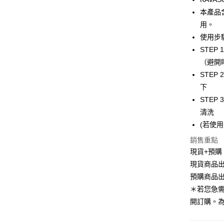
流程，驗
本產品
完成交易
運送方式
3.實際核
用。
4.訂單成
全家取貨
使用步
消。如遇
每筆NT$8
無法說明
STE
【繳款方
（避開
付款後全
1.分期款
STEP
醒簡訊。
每筆NT$8
2.透過簡
下
帳／街口支
萊爾富取
STE
【注意事
每筆NT$8
清洗
1.本服務
(若使
用戶於交
付款後萊
款買賣價
銷售重點
每筆NT$8
2.基於同
現貨+預購
資料（包
7-11取貨
現貨商品出
用，由本
3.完整用
每筆NT$8
預購商品出
＊若您急
付款後7-1
開訂購。
每筆NT$8