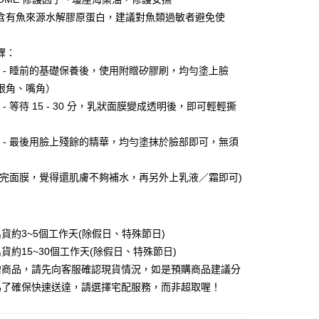
證手機門號後，選擇欲分期的期數、繳款截止日，確認付款後即
含有魚來源水解膠原蛋白，建議對魚類過敏者避免使
。
准額度、可分期數及費用金額請依後續交易確認頁面所載為準。
立30分鐘內，如未前往確認交易或遇審核未通過，訂單將自動取
付款
驟：
「轉專審核」未通過狀況，表示未達大哥付你分期系統評分，恕
0，滿NT$588(含以上)免運費
評估內容。
P 1 - 睡前的基礎保養後，使用附贈矽膠刷，均勻塗上臉
式說明】
眼角、嘴角）
家取貨
項不併入電信帳單，「大哥付你分期」於每月結算日後寄送繳費提
 2 - 等待 15 - 30 分，乳狀面膜變成透明後，即可輕輕撕
0，滿NT$588(含以上)免運費
訊連結打開帳單後，可選擇「超商條碼／台灣大直營門市／銀行轉
付／iPASS MONEY」等通路繳費。
貨付款
P 3 - 最後用臉上殘餘的精華，均勻塗抹於臉部即可，無須
項】
0，滿NT$888(含以上)免運費
係由「台灣大哥大股份有限公司」（以下簡稱本公司）所提供，讓
用完面膜，覺得還肌膚不夠補水，再另外上乳液／霜即可)
易時，得透過本服務購買商品或服務，並由商店將買賣／分期付
爾富取貨
金債權讓與本公司後，依約使用本公司帳單繳交帳款。
0，滿NT$888(含以上)免運費
意付款使用「大哥付你分期」之契約關係目的，商店將以您的個人
含姓名、電話或地址）提供予台灣大哥大進項蒐集、處理及利
付款
貨約3~5個工作天(除假日、特殊節日)
公司與您本人進行分期帳單所需資料之確認、核對及更正。
戶服務條款，請詳閱以下連結：
https://oppay.tw/userRule
0，滿NT$888(含以上)免運費
貨約15~30個工作天(除假日、特殊節日)
需商品，請先向客服確認現貨情況，如是預購商品建議分
1取貨
為了確保快速送達，請選擇宅配服務，而非超取喔！
0，滿NT$888(含以上)免運費