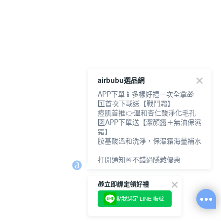
airbubu選品網
APP下單📱多樣好禮一次全拿🎁
1️⃣首次下載送【戰鬥霜】
痘肌首推👉溫和杏仁酸淨化毛孔
2️⃣APP下單送【潔顏露＋無油保濕
霜】
胺基酸溫和洗淨，保濕霜海量補水
打開通知🚨不錯過隱藏優惠
🎁立即綁定領好禮
點我綁定 LINE 帳號