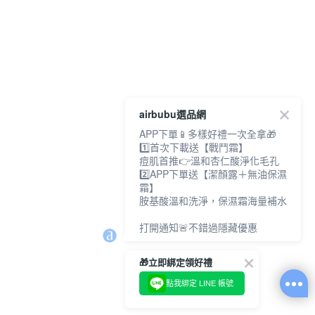
airbubu選品網
APP下單📱多樣好禮一次全拿🎁
1️⃣首次下載送【戰鬥霜】
痘肌首推👉溫和杏仁酸淨化毛孔
2️⃣APP下單送【潔顏露＋無油保濕
霜】
胺基酸溫和洗淨，保濕霜海量補水
打開通知🚨不錯過隱藏優惠
🎁立即綁定領好禮
點我綁定 LINE 帳號