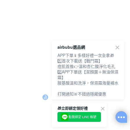
airbubu選品網
APP下單📱多樣好禮一次全拿🎁
1️⃣首次下載送【戰鬥霜】
痘肌首推👉溫和杏仁酸淨化毛孔
2️⃣APP下單送【潔顏露＋無油保濕
霜】
胺基酸溫和洗淨，保濕霜海量補水
打開通知🚨不錯過隱藏優惠
🎁立即綁定領好禮
點我綁定 LINE 帳號