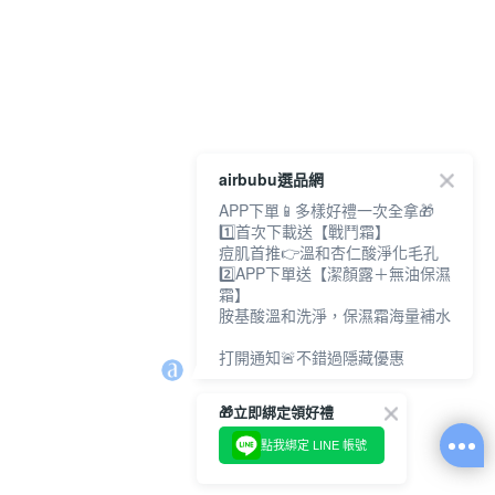
airbubu選品網
APP下單📱多樣好禮一次全拿🎁
1️⃣首次下載送【戰鬥霜】
痘肌首推👉溫和杏仁酸淨化毛孔
2️⃣APP下單送【潔顏露＋無油保濕
霜】
胺基酸溫和洗淨，保濕霜海量補水
打開通知🚨不錯過隱藏優惠
🎁立即綁定領好禮
點我綁定 LINE 帳號