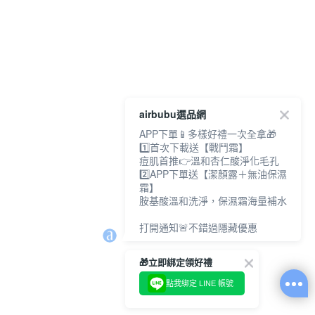
airbubu選品網
APP下單📱多樣好禮一次全拿🎁
1️⃣首次下載送【戰鬥霜】
痘肌首推👉溫和杏仁酸淨化毛孔
2️⃣APP下單送【潔顏露＋無油保濕
霜】
胺基酸溫和洗淨，保濕霜海量補水
打開通知🚨不錯過隱藏優惠
🎁立即綁定領好禮
點我綁定 LINE 帳號