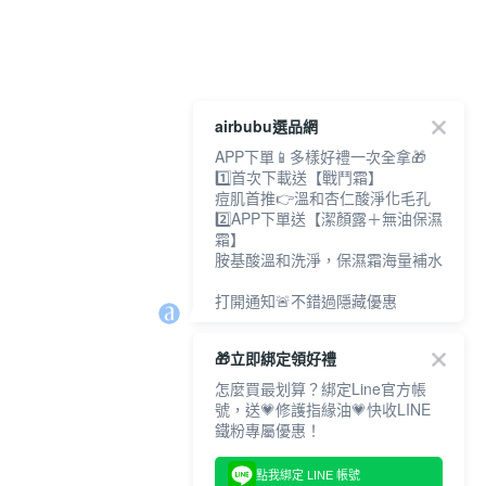
airbubu選品網
APP下單📱多樣好禮一次全拿🎁
1️⃣首次下載送【戰鬥霜】
痘肌首推👉溫和杏仁酸淨化毛孔
2️⃣APP下單送【潔顏露＋無油保濕
霜】
胺基酸溫和洗淨，保濕霜海量補水
打開通知🚨不錯過隱藏優惠
🎁立即綁定領好禮
怎麼買最划算？綁定Line官方帳
號，送💗修護指緣油💗快收LINE
鐵粉專屬優惠！
點我綁定 LINE 帳號