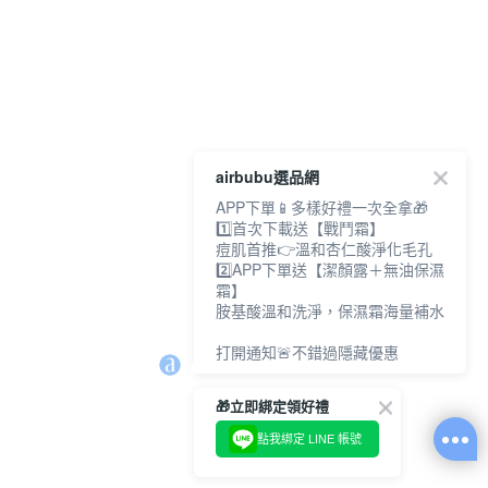
airbubu選品網
APP下單📱多樣好禮一次全拿🎁
1️⃣首次下載送【戰鬥霜】
痘肌首推👉溫和杏仁酸淨化毛孔
2️⃣APP下單送【潔顏露＋無油保濕
霜】
胺基酸溫和洗淨，保濕霜海量補水
打開通知🚨不錯過隱藏優惠
🎁立即綁定領好禮
點我綁定 LINE 帳號