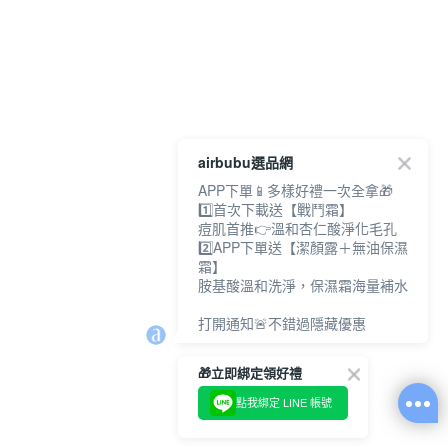
airbubu選品網
APP下單📱多樣好禮一次全拿🎁
1️⃣首次下載送【戰鬥霜】
痘肌首推👉溫和杏仁酸淨化毛孔
2️⃣APP下單送【潔顏露＋無油保濕
霜】
胺基酸溫和洗淨，保濕霜海量補水
打開通知🚨不錯過隱藏優惠
🎁立即綁定領好禮
點我綁定 LINE 帳號