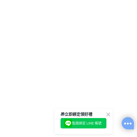
🎁立即綁定領好禮
點我綁定 LINE 帳號