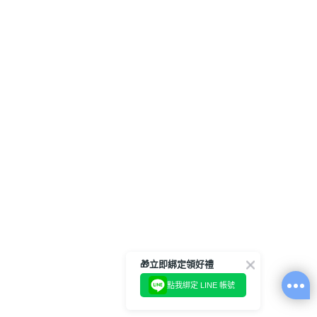
🎁立即綁定領好禮
點我綁定 LINE 帳號