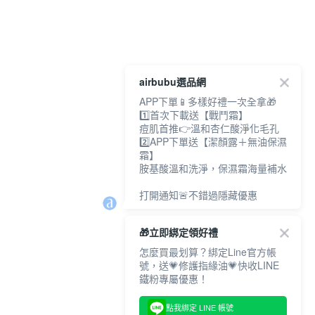
airbubu選品網
APP下單📱多樣好禮一次全拿🎁
1️⃣首次下載送【戰鬥霜】
痘肌首推👉溫和杏仁酸淨化毛孔
2️⃣APP下單送【潔顏露＋無油保濕
霜】
胺基酸溫和洗淨，保濕霜海量補水
打開通知🚨不錯過隱藏優惠
🎁立即綁定領好禮
怎麼買最划算？綁定Line官方帳
號，送💗修護指緣油💗快收LINE
鐵粉專屬優惠！
點我綁定 LINE 帳號