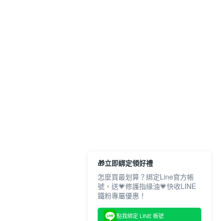
🎁立即綁定領好禮
怎麼買最划算？綁定Line官方帳
號，送💗修護指緣油💗快收LINE
鐵粉專屬優惠！
點我綁定 LINE 帳號