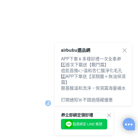
airbubu選品網
APP下單📱多樣好禮一次全拿🎁
1️⃣首次下載送【戰鬥霜】
痘肌首推👉溫和杏仁酸淨化毛孔
2️⃣APP下單送【潔顏露＋無油保濕
霜】
胺基酸溫和洗淨，保濕霜海量補水
打開通知🚨不錯過隱藏優惠
🎁立即綁定領好禮
點我綁定 LINE 帳號