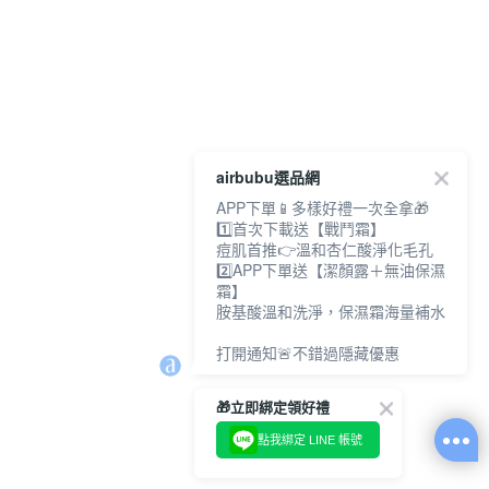
airbubu選品網
APP下單📱多樣好禮一次全拿🎁
1️⃣首次下載送【戰鬥霜】
痘肌首推👉溫和杏仁酸淨化毛孔
2️⃣APP下單送【潔顏露＋無油保濕
霜】
胺基酸溫和洗淨，保濕霜海量補水
打開通知🚨不錯過隱藏優惠
🎁立即綁定領好禮
點我綁定 LINE 帳號