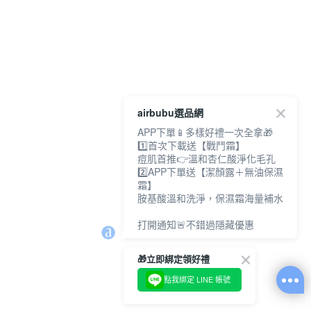
airbubu選品網
APP下單📱多樣好禮一次全拿🎁
1️⃣首次下載送【戰鬥霜】
痘肌首推👉溫和杏仁酸淨化毛孔
2️⃣APP下單送【潔顏露＋無油保濕
霜】
胺基酸溫和洗淨，保濕霜海量補水
打開通知🚨不錯過隱藏優惠
🎁立即綁定領好禮
點我綁定 LINE 帳號