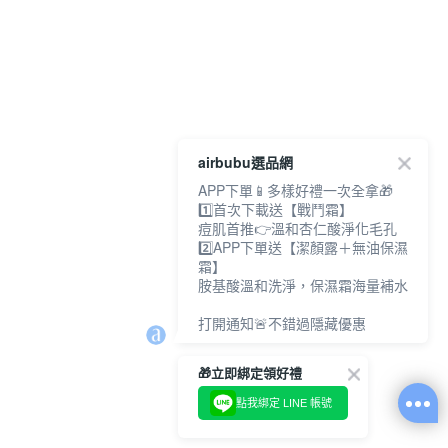
airbubu選品網
APP下單📱多樣好禮一次全拿🎁
1️⃣首次下載送【戰鬥霜】
痘肌首推👉溫和杏仁酸淨化毛孔
2️⃣APP下單送【潔顏露＋無油保濕
霜】
胺基酸溫和洗淨，保濕霜海量補水
打開通知🚨不錯過隱藏優惠
🎁立即綁定領好禮
點我綁定 LINE 帳號