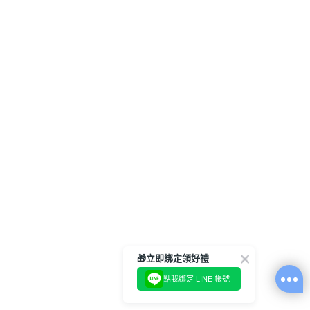
🎁立即綁定領好禮
點我綁定 LINE 帳號