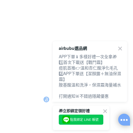
airbubu選品網
APP下單📱多樣好禮一次全拿🎁
1️⃣首次下載送【戰鬥霜】
痘肌首推👉溫和杏仁酸淨化毛孔
2️⃣APP下單送【潔顏露＋無油保濕
霜】
胺基酸溫和洗淨，保濕霜海量補水
打開通知🚨不錯過隱藏優惠
🎁立即綁定領好禮
點我綁定 LINE 帳號